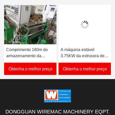
Comprimento 180m do
A máquina estável
armazenamento da
3.75KW da extrusora de
máquina da extrusora do
parafuso do dobro do
cabo do PVC do GV para
PVC toma acima do poder
Obtenha o melhor preço
Obtenha o melhor preço
THW VCT
DONGGUAN WIREMAC MACHINERY EQPT.