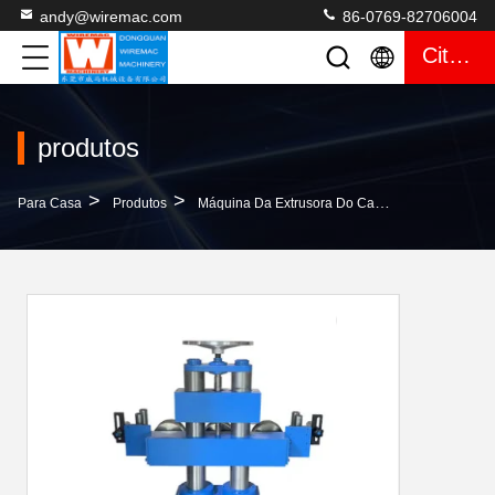
andy@wiremac.com
86-0769-82706004
Citações
produtos
>
>
>
Para Casa
Produtos
Máquina Da Extrusora Do Cabo
Ajuste Conv