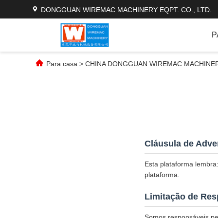
DONGGUAN WIREMAC MACHINERY EQPT. CO., LTD.
P
Para casa
>
CHINA DONGGUAN WIREMAC MACHINERY EQ
Cláusula de Adve
Esta plataforma lembra:
plataforma.
Limitação de Res
Somos responsáveis pel