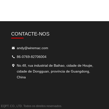
CONTACTE-NOS
andy@wiremac.com
86-0769-82706004
No.48, rua industrial de Baihao, cidade de Houjie,
cidade de Dongguan, província de Guangdong,
China
T. CO., LTD. Todos os direitos reservados.