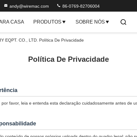
andy@wiremac.com
86-0769-82706004
ARA CASA
PRODUTOS
SOBRE NÓS
PT. CO., LTD. Política De Privacidade
Política De Privacidade
rtência
 por favor, leia e entenda esta declaração cuidadosamente antes de u
ponsabilidade
o conteúdo de nossos próprios uploads dentro do quadro legal; não 