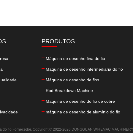
ÓS
PRODUTOS
presa
Máquina de desenho fina do fio
ca
Máquina de desenho intermediária do fio
qualidade
Máquina de desenho de fios
s
Rod Breakdown Machine
Máquina de desenho do fio de cobre
rivacidade
máquina de desenho de alumínio do fio
na do fio Fornecedor. Copyright © 2022-2026 DONGGUAN WIREMAC MACHINERY EQP