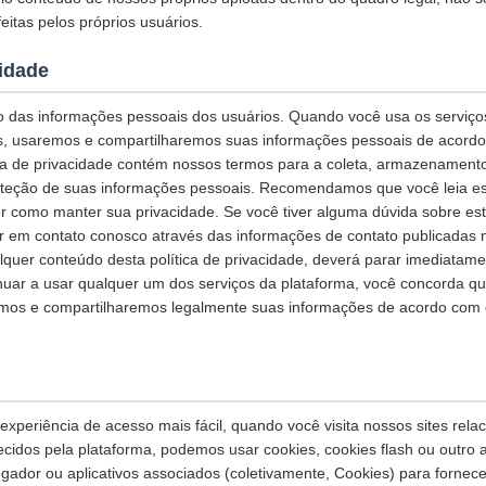
eitas pelos próprios usuários.
cidade
 das informações pessoais dos usuários. Quando você usa os serviços
s, usaremos e compartilharemos suas informações pessoais de acordo 
tica de privacidade contém nossos termos para a coleta, armazenamento
teção de suas informações pessoais. Recomendamos que você leia esta
r como manter sua privacidade. Se você tiver alguma dúvida sobre esta
ar em contato conosco através das informações de contato publicadas 
quer conteúdo desta política de privacidade, deverá parar imediatame
inuar a usar qualquer um dos serviços da plataforma, você concorda q
os e compartilharemos legalmente suas informações de acordo com es
xperiência de acesso mais fácil, quando você visita nossos sites rela
necidos pela plataforma, podemos usar cookies, cookies flash ou outro
egador ou aplicativos associados (coletivamente, Cookies) para fornec