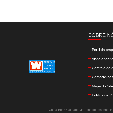
SOBRE N
Perfil da em
Visita à fábri
Controle de 
Contacte-no
Mapa do Site
Política de P
China Boa Qualidade Máquina de desenho fi