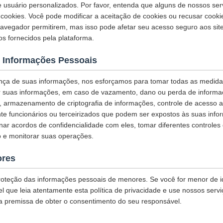
e usuário personalizados. Por favor, entenda que alguns de nossos se
ookies. Você pode modificar a aceitação de cookies ou recusar cook
navegador permitirem, mas isso pode afetar seu acesso seguro aos sit
os fornecidos pela plataforma.
 Informações Pessoais
nça de suas informações, nos esforçamos para tomar todas as medid
r suas informações, em caso de vazamento, dano ou perda de informaç
L, armazenamento de criptografia de informações, controle de acesso 
te funcionários ou terceirizados que podem ser expostos às suas info
inar acordos de confidencialidade com eles, tomar diferentes controles
 e monitorar suas operações.
ores
oteção das informações pessoais de menores. Se você for menor de 
 que leia atentamente esta política de privacidade e use nossos servi
a premissa de obter o consentimento do seu responsável.