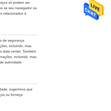
rviços só podem ser
ies se seu navegador ou
es relacionados à
as de segurança
ões, incluindo, mas
ao data center. Também
rmações, incluindo, mas
 de autoridade
idade, sugerimos que
ços ou forneça