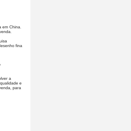
a em China.
venda.
uisa
desenho fina
o
lver a
 qualidade e
-venda, para