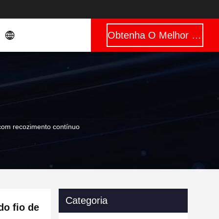
Obtenha O Melhor Preço
 com recozimento contínuo
Categoria
do fio de