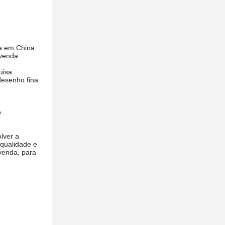
a em China.
venda.
uisa
desenho fina
o
lver a
 qualidade e
-venda, para