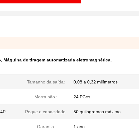
o
,
Máquina de tiragem automatizada eletromagnética
,
Tamanho da saída:
0,08 a 0,32 milímetros
Morra não.:
24 PCes
 4P
Pegue a capacidade:
50 quilogramas máximo
Garantia:
1 ano