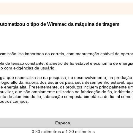
 automatizou o tipo de Wiremac da máquina de tiragem
nsmissão lisa importada da correia, com manutenção estável da opera
e de tensão constante, diâmetro de fio estável e economia de energia
do com exigências de usuário.
ia que especializa-se na pesquisa, no desenvolvimento, na produção
logio alto da maioria dos usuários para seus desempenho estável, ap
de energia alta. Presentemente, os produtos incluem principalmente u
xiliar, que são amplamente utilizados na fabricação do fio, indústria 
to de alumínio do fio, fabricação composta bimetálica do fio tal como
 outros campos.
Especs.
0,80 milímetros a 1,20 milímetros