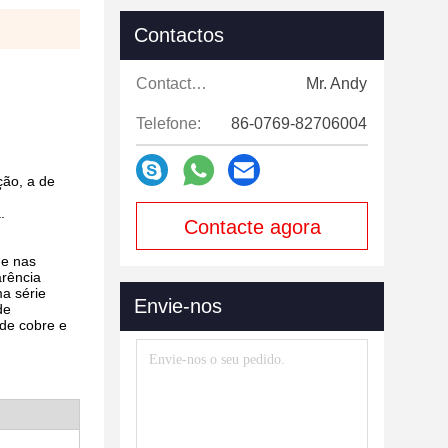
Contactos
Contactos:
Mr. Andy
Telefone:
86-0769-82706004
ção, a de
.
Contacte agora
 e nas
arência
ma série
Envie-nos
de
 de cobre e