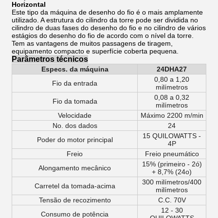
Horizontal
Este tipo da máquina de desenho do fio é o mais amplamente
utilizado. A estrutura do cilindro da torre pode ser dividida no
cilindro de duas fases do desenho do fio e no cilindro de vários
estágios do desenho do fio de acordo com o nível da torre.
Tem as vantagens de muitos passagens de tiragem,
equipamento compacto e superfície coberta pequena.
Parâmetros técnicos
Especs. da máquina
24DHA27
0,80 a 1,20
Fio da entrada
milímetros
0,08 a 0,32
Fio da tomada
milímetros
Velocidade
Máximo 2200 m/min
No. dos dados
24
15 QUILOWATTS -
Poder do motor principal
4P
Freio
Freio pneumático
15% (primeiro - 2ó)
Alongamento mecânico
+ 8,7% (24o)
300 milímetros/400
Carretel da tomada-acima
milímetros
Tensão de recozimento
C.C. 70V
12 - 30
Consumo de potência