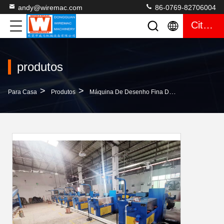
andy@wiremac.com
86-0769-82706004
Citações
produtos
>
>
>
Para Casa
Produtos
Máquina De Desenho Fina Do Fio
Máquina 