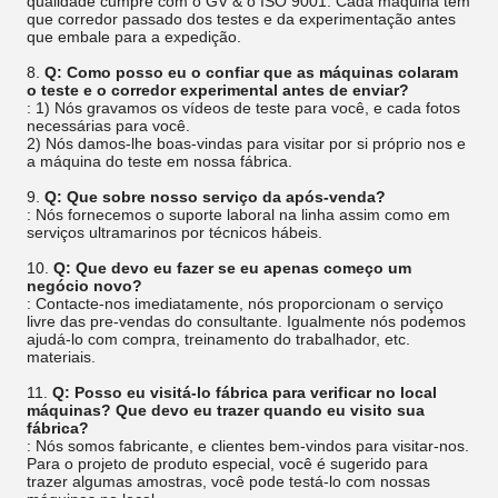
qualidade cumpre com o GV & o ISO 9001. Cada máquina tem
que corredor passado dos testes e da experimentação antes
que embale para a expedição.
8.
Q: Como posso eu o confiar que as máquinas colaram
o teste e o corredor experimental antes de enviar?
: 1) Nós gravamos os vídeos de teste para você, e cada fotos
necessárias para você.
2) Nós damos-lhe boas-vindas para visitar por si próprio nos e
a máquina do teste em nossa fábrica.
9.
Q: Que sobre nosso serviço da após-venda?
: Nós fornecemos o suporte laboral na linha assim como em
serviços ultramarinos por técnicos hábeis.
10.
Q: Que devo eu fazer se eu apenas começo um
negócio novo?
: Contacte-nos imediatamente, nós proporcionam o serviço
livre das pre-vendas do consultante. Igualmente nós podemos
ajudá-lo com compra, treinamento do trabalhador, etc.
materiais.
11.
Q: Posso eu visitá-lo fábrica para verificar no local
máquinas? Que devo eu trazer quando eu visito sua
fábrica?
: Nós somos fabricante, e clientes bem-vindos para visitar-nos.
Para o projeto de produto especial, você é sugerido para
trazer algumas amostras, você pode testá-lo com nossas