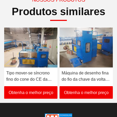
Produtos similares
Tipo mover-se síncrono
Máquina de desenho fina
fino do cone do CE da
do fio da chave da volta
máquina de tiragem 380V-
do fabricante de confiança
480V do fio
Obtenha o melhor preço
Obtenha o melhor preço