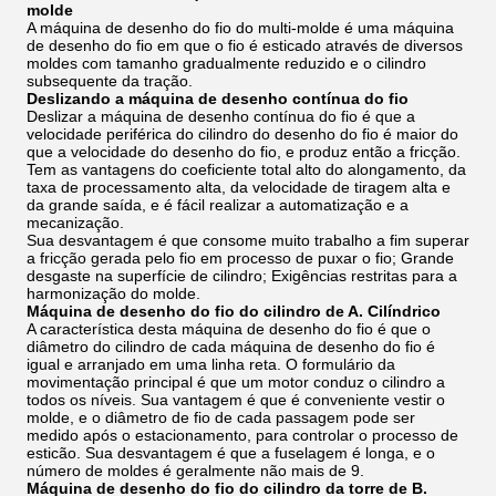
molde
A máquina de desenho do fio do multi-molde é uma máquina
de desenho do fio em que o fio é esticado através de diversos
moldes com tamanho gradualmente reduzido e o cilindro
subsequente da tração.
Deslizando a máquina de desenho contínua do fio
Deslizar a máquina de desenho contínua do fio é que a
velocidade periférica do cilindro do desenho do fio é maior do
que a velocidade do desenho do fio, e produz então a fricção.
Tem as vantagens do coeficiente total alto do alongamento, da
taxa de processamento alta, da velocidade de tiragem alta e
da grande saída, e é fácil realizar a automatização e a
mecanização.
Sua desvantagem é que consome muito trabalho a fim superar
a fricção gerada pelo fio em processo de puxar o fio; Grande
desgaste na superfície de cilindro; Exigências restritas para a
harmonização do molde.
Máquina de desenho do fio do cilindro de A. Cilíndrico
A característica desta máquina de desenho do fio é que o
diâmetro do cilindro de cada máquina de desenho do fio é
igual e arranjado em uma linha reta. O formulário da
movimentação principal é que um motor conduz o cilindro a
todos os níveis. Sua vantagem é que é conveniente vestir o
molde, e o diâmetro de fio de cada passagem pode ser
medido após o estacionamento, para controlar o processo de
esticão. Sua desvantagem é que a fuselagem é longa, e o
número de moldes é geralmente não mais de 9.
Máquina de desenho do fio do cilindro da torre de B.