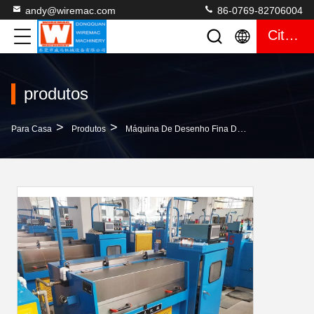
andy@wiremac.com
86-0769-82706004
Citações
produtos
>
>
>
Para Casa
Produtos
Máquina De Desenho Fina Do Fio
O PLC Dat