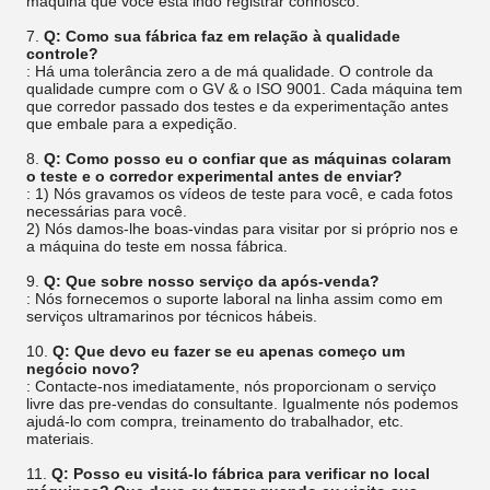
máquina que você está indo registrar connosco.
7.
Q: Como sua fábrica faz em relação à qualidade
controle?
: Há uma tolerância zero a de má qualidade. O controle da
qualidade cumpre com o GV & o ISO 9001. Cada máquina tem
que corredor passado dos testes e da experimentação antes
que embale para a expedição.
8.
Q: Como posso eu o confiar que as máquinas colaram
o teste e o corredor experimental antes de enviar?
: 1) Nós gravamos os vídeos de teste para você, e cada fotos
necessárias para você.
2) Nós damos-lhe boas-vindas para visitar por si próprio nos e
a máquina do teste em nossa fábrica.
9.
Q: Que sobre nosso serviço da após-venda?
: Nós fornecemos o suporte laboral na linha assim como em
serviços ultramarinos por técnicos hábeis.
10.
Q: Que devo eu fazer se eu apenas começo um
negócio novo?
: Contacte-nos imediatamente, nós proporcionam o serviço
livre das pre-vendas do consultante. Igualmente nós podemos
ajudá-lo com compra, treinamento do trabalhador, etc.
materiais.
11.
Q: Posso eu visitá-lo fábrica para verificar no local