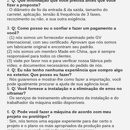
2.
Q: Que informação que você precisa antes que você
fizer a proposta?
: O diâmetro de fio da entrada & da saída, tamanho do
carretel, aplicação, tensão & frequência de 3 fases,
recozimento ou não, e sua outra exigência.
3.
Q: Como posso eu o confiar e fazer um pagamento a
você?
: (1) nós somos um fornecedor examinado pelo GV
internacional, com seu certificado. Aprovam que nós somos
um fabricante original e encontram seu padrão.
(2) nós somos um membro Made em China, que é sempre
responsável para todos os clientes.
(3) visite por favor nos e para verificar nossa fábrica pelo
vídeo, e documentos necessários do pedido de nós.
4.
Q: Eu não tenho nenhuma experiência que compro algo
no exterior. Que posso eu fazer?
: Nós guiaremos e mostrar-lhe como fazer a importação, você
pode igualmente procurar a ajuda de sua agência local.
5.
Q: Você fornece a instalação e a eliminação de erros no
ultramar?
: Os serviços de treinamento ultramarinos da instalação e do
trabalhador da máquina estão disponíveis.
6.
Q: Pode você fazer a máquina de acordo com meu
projeto ou protótipo?
: Sim, nós temos uma equipe experiente para dar certo o
projeto e o plano os mais apropriados da produção para a