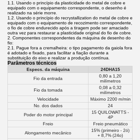
1.1. Usando o princípio da plasticidade do metal de cobre e
equipado com o equipamento correspondente, o desenho é
realizado na série morre.
1.2. Usando o princípio do recrystallization do metal de cobre e
equipado com o equipamento de recozimento correspondente,
o fio de cobre endurecido após a tiragem pode ser amaciado
outra vez para restaurar a plasticidade original do fio de cobre.
2. Componentes correspondentes da máquina de desenho do
fio:
2.1. Pague fora a cremalheira: o tipo pagamento da gaiola fora
é adotado e fixado, para facilitar a fiação durante a
substituição do eixo e realizar a produção contínua.
Parâmetros técnicos
Especs. da máquina
24DHA15
0,80 a 1,20
Fio da entrada
milímetros
0,08 a 0,32
Fio da tomada
milímetros
Velocidade
Máximo 2200 m/min
No. dos dados
24
15 QUILOWATTS -
Poder do motor principal
4P
Freio
Freio pneumático
15% (primeiro - 2ó)
Alongamento mecânico
+ 8,7% (24o)