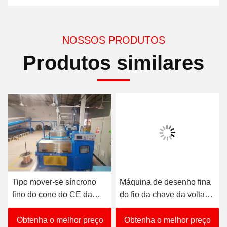
NOSSOS PRODUTOS
Produtos similares
Tipo mover-se síncrono
Máquina de desenho fina
fino do cone do CE da
do fio da chave da volta
máquina de tiragem 380V-
do fabricante de confiança
480V do fio
Obtenha o melhor preço
Obtenha o melhor preço