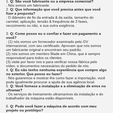
1.
Q: São você fabricante ou a empresa comercial?
: Nós somos um fabricante.
2.
Q: Que informação que você precisa antes que você
fizer a proposta?
: O diâmetro de fio da entrada & da saída, tamanho do
carretel, aplicação, tensão & frequência de 3 fases,
recozimento ou não, e sua outra exigência.
3.
Q: Como posso eu o confiar e fazer um pagamento a
você?
: (1) nós somos um fornecedor examinado pelo GV
internacional, com seu certificado. Aprovam que nós somos
um fabricante original e encontram seu padrão.
(2) nós somos um membro Made em China, que é sempre
responsável para todos os clientes.
(3) visite por favor nos e para verificar nossa fábrica pelo
vídeo, e documentos necessários do pedido de nós.
4.
Q: Eu não tenho nenhuma experiência que compro algo
no exterior. Que posso eu fazer?
: Nós guiaremos e mostrar-lhe como fazer a importação, você
pode igualmente procurar a ajuda de sua agência local.
5.
Q: Você fornece a instalação e a eliminação de erros no
ultramar?
: Os serviços de treinamento ultramarinos da instalação e do
trabalhador da máquina estão disponíveis.
6.
Q: Pode você fazer a máquina de acordo com meu
projeto ou protótipo?