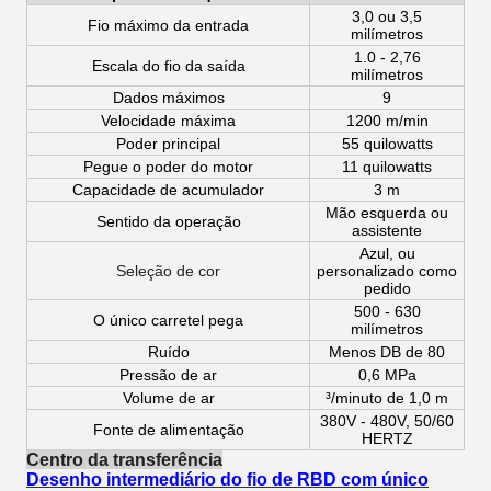
3,0 ou 3,5
Fio máximo da entrada
milímetros
1.0 - 2,76
Escala do fio da saída
milímetros
Dados máximos
9
Velocidade máxima
1200 m/min
Poder principal
55 quilowatts
Pegue o poder do motor
11 quilowatts
Capacidade de acumulador
3 m
Mão esquerda ou
Sentido da operação
assistente
Azul, ou
Seleção de cor
personalizado como
pedido
500 - 630
O único carretel pega
milímetros
Ruído
Menos DB de 80
Pressão de ar
0,6 MPa
Volume de ar
³/minuto de 1,0 m
380V - 480V, 50/60
Fonte de alimentação
HERTZ
Centro da transferência
Desenho intermediário do fio de RBD com único