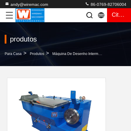
andy@wiremac.com
86-0769-82706004
Citações
produtos
>
>
>
Para Casa
Produtos
Máquina De Desenho Intermediária Do Fio