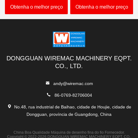
carretel
pega
Obtenha o melhor preço
Obtenha o melhor preço
DONGGUAN WIREMAC MACHINERY EQPT.
CO., LTD.
andy@wiremac.com
86-0769-82706004
No.48, rua industrial de Baihao, cidade de Houjie, cidade de
Dongguan, província de Guangdong, China
China Boa Qualidade Máquina de desenho fina do fio Fornecedor.
Copyright © 2022-2026 DONGGUAN WIREMAC MACHINERY EQPT. CO.,