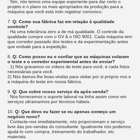
: Sim, nós temos uma equipe experiente para dar certo o
projeto e o plano os mais apropriados da produção para a
máquina que você está indo registrar connosco.
7.
Q: Como sua fábrica faz em relação à qualidade
controle?
: Há uma tolerância zero a de má qualidade. O controle da
qualidade cumpre com o GV & o ISO 9001. Cada máquina tem
que corredor passado dos testes e da experimentação antes
que embale para a expedição.
8.
Q: Como posso eu o confiar que as máquinas colaram
o teste e o corredor experimental antes de enviar?
: 1) Nós gravamos os vídeos de teste para você, e cada fotos
necessárias para você.
2) Nós damos-lhe boas-vindas para visitar por si próprio nos e
a máquina do teste em nossa fábrica.
9.
Q: Que sobre nosso serviço da após-venda?
: Nós fornecemos o suporte laboral na linha assim como em
serviços ultramarinos por técnicos hábeis.
10.
Q: Que devo eu fazer se eu apenas começo um
negócio novo?
: Contacte-nos imediatamente, nós proporcionam o serviço
livre das pre-vendas do consultante. Igualmente nós podemos
ajudá-lo com compra, treinamento do trabalhador, etc.
materiais.