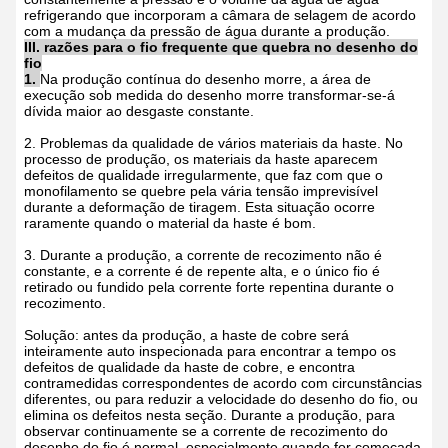
refrigerando que incorporam a câmara de selagem de acordo
com a mudança da pressão de água durante a produção.
III. razões para o fio frequente que quebra no desenho do
fio
1.
Na produção contínua do desenho morre, a área de
execução sob medida do desenho morre transformar-se-á
dívida maior ao desgaste constante.
2. Problemas da qualidade de vários materiais da haste. No
processo de produção, os materiais da haste aparecem
defeitos de qualidade irregularmente, que faz com que o
monofilamento se quebre pela vária tensão imprevisível
durante a deformação de tiragem. Esta situação ocorre
raramente quando o material da haste é bom.
3. Durante a produção, a corrente de recozimento não é
constante, e a corrente é de repente alta, e o único fio é
retirado ou fundido pela corrente forte repentina durante o
recozimento.
Solução: antes da produção, a haste de cobre será
inteiramente auto inspecionada para encontrar a tempo os
defeitos de qualidade da haste de cobre, e encontra
contramedidas correspondentes de acordo com circunstâncias
diferentes, ou para reduzir a velocidade do desenho do fio, ou
elimina os defeitos nesta seção. Durante a produção, para
observar continuamente se a corrente de recozimento do
desenho do fio é normal, especialmente quando for começada