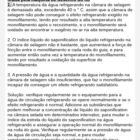
1.
A temperatura da água refrigerando na câmara de selagem
é demasiado alta, excedendo 40 o ° C, assim que a câmara de
selagem não pode conseguir o efeito refrigerando exigido no
monofilamento, tendo por resultado a alta temperatura do
monofilamento após o recozimento, e o monofilamento será
oxidado ao encontrar o oxigênio no ar na alta temperatura.
2. O índice líquido do saponification do líquido refrigerando na
câmara de selagem não é bastante, que aumentará a força de
fricção entre o monofilamento e cada roda do guia, e para
aumentar então outra vez a temperatura do monofilamento,
tendo por resultado a oxidação da superfície do
monofilamento.
3. A pressão de água e a quantidade da água refrigerando na
câmara de selagem são insuficientes, que faz o monofilamento
incapaz de conseguir um efeito refrigerando satisfatório.
Solução: verifique regularmente se o equipamento para a
água de circulação refrigerando se opere normalmente e se o
efeito refrigerando é normal; Adicione as substâncias que
podem melhorar a concentração de líquido do saponification
na câmara selada em determinados intervalos, para mudar o
índice da estrela do líquido do saponification na água
refrigerando e assegurar a operação normal do monofilamento
na roda do guia; Verifique regularmente se a pressão de água
da água de circulação seja normal, e para mudar
constantemente a pressão e o volume da água de água