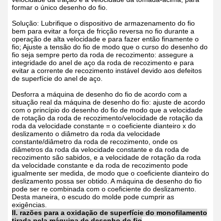
formar o único desenho do fio.
Solução: Lubrifique o dispositivo de armazenamento do fio
bem para evitar a força de fricção reversa no fio durante a
operação de alta velocidade e para fazer então finamente o
fio; Ajuste a tensão do fio de modo que o curso do desenho do
fio seja sempre perto da roda de recozimento: assegure a
integridade do anel de aço da roda de recozimento e para
evitar a corrente de recozimento instável devido aos defeitos
de superfície do anel de aço.
Desforra a máquina de desenho do fio de acordo com a
situação real da máquina de desenho do fio: ajuste de acordo
com o princípio do desenho do fio de modo que a velocidade
de rotação da roda de recozimento/velocidade de rotação da
roda da velocidade constante = o coeficiente dianteiro x do
deslizamento o diâmetro da roda da velocidade
constante/diâmetro da roda de recozimento, onde os
diâmetros da roda da velocidade constante e da roda de
recozimento são sabidos, e a velocidade de rotação da roda
da velocidade constante e da roda de recozimento pode
igualmente ser medida, de modo que o coeficiente dianteiro do
deslizamento possa ser obtido. A máquina de desenho do fio
pode ser re combinada com o coeficiente do deslizamento.
Desta maneira, o escudo do molde pode cumprir as
exigências.
II. razões para a oxidação de superfície do monofilamento
tirada pela máquina de desenho do fio