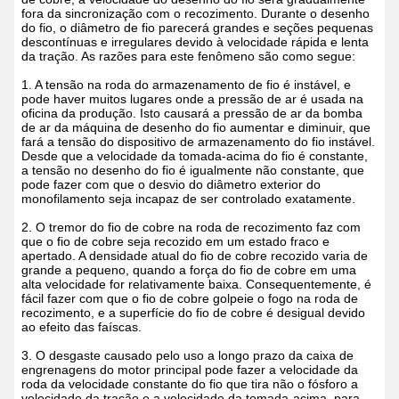
fora da sincronização com o recozimento. Durante o desenho
do fio, o diâmetro de fio parecerá grandes e seções pequenas
descontínuas e irregulares devido à velocidade rápida e lenta
da tração. As razões para este fenômeno são como segue:
1. A tensão na roda do armazenamento de fio é instável, e
pode haver muitos lugares onde a pressão de ar é usada na
oficina da produção. Isto causará a pressão de ar da bomba
de ar da máquina de desenho do fio aumentar e diminuir, que
fará a tensão do dispositivo de armazenamento do fio instável.
Desde que a velocidade da tomada-acima do fio é constante,
a tensão no desenho do fio é igualmente não constante, que
pode fazer com que o desvio do diâmetro exterior do
monofilamento seja incapaz de ser controlado exatamente.
2. O tremor do fio de cobre na roda de recozimento faz com
que o fio de cobre seja recozido em um estado fraco e
apertado. A densidade atual do fio de cobre recozido varia de
grande a pequeno, quando a força do fio de cobre em uma
alta velocidade for relativamente baixa. Consequentemente, é
fácil fazer com que o fio de cobre golpeie o fogo na roda de
recozimento, e a superfície do fio de cobre é desigual devido
ao efeito das faíscas.
3. O desgaste causado pelo uso a longo prazo da caixa de
engrenagens do motor principal pode fazer a velocidade da
roda da velocidade constante do fio que tira não o fósforo a
velocidade da tração e a velocidade da tomada-acima, para