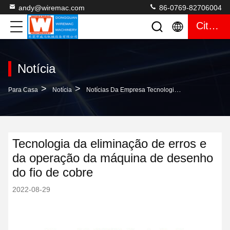
andy@wiremac.com
86-0769-82706004
Citações
Notícia
>
>
Para Casa
Notícia
Notícias Da Empresa Tecnologia Da Eliminação De Erros E Da Operação Da Máquina De Desenho Do Fio De Cobre
Tecnologia da eliminação de erros e
da operação da máquina de desenho
do fio de cobre
2022-08-29